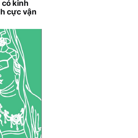
 có kinh
ch cực vận