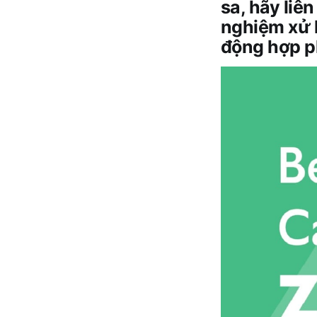
sa, hãy liê
nghiệm xử l
động hợp ph