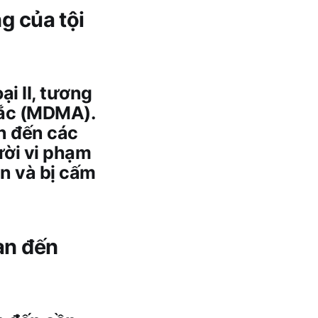
g của tội
i II, tương
lắc (MDMA).
an đến các
ười vi phạm
an và bị cấm
an đến