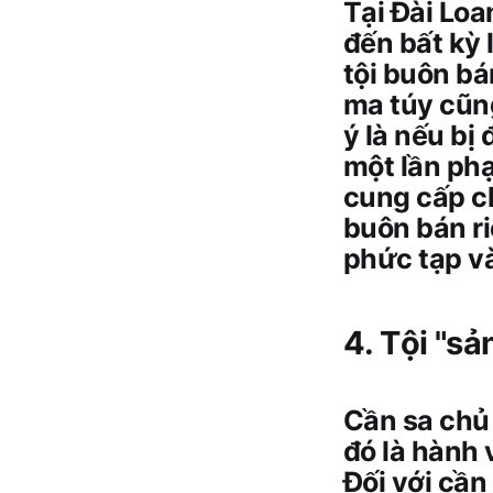
Tại Đài Loa
đến bất kỳ 
tội buôn bá
ma túy cũng
ý là nếu bị
một lần phạ
cung cấp ch
buôn bán riê
phức tạp v
4. Tội "s
Cần sa chủ 
đó là hành 
Đối với cần