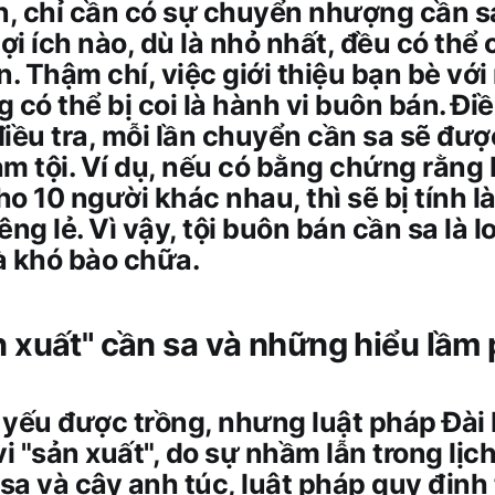
n, chỉ cần có sự chuyển nhượng cần s
lợi ích nào, dù là nhỏ nhất, đều có thể
n. Thậm chí, việc giới thiệu bạn bè vớ
 có thể bị coi là hành vi buôn bán. Đi
 điều tra, mỗi lần chuyển cần sa sẽ được
m tội. Ví dụ, nếu có bằng chứng rằng
o 10 người khác nhau, thì sẽ bị tính là
ng lẻ. Vì vậy, tội buôn bán cần sa là lo
à khó bào chữa.
ản xuất" cần sa và những hiểu lầm
yếu được trồng, nhưng luật pháp Đài L
vi "sản xuất", do sự nhầm lẫn trong lịch
 sa và cây anh túc, luật pháp quy địn