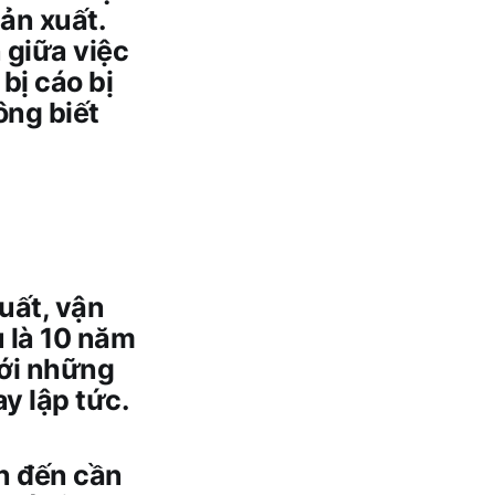
sản xuất.
 giữa việc
bị cáo bị
ông biết
uất, vận
u là 10 năm
với những
ay lập tức.
n đến cần