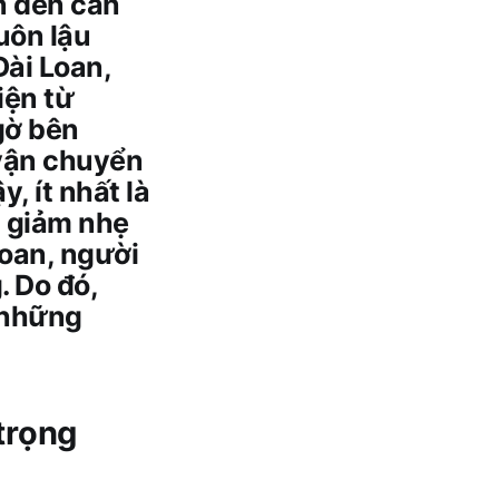
n đến cần
uôn lậu
Đài Loan,
iện từ
gờ bên
"vận chuyển
, ít nhất là
t giảm nhẹ
Loan, người
. Do đó,
 những
 trọng