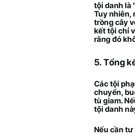
tội danh là 
Tuy nhiên, 
trồng cây v
kết tội chỉ
rằng đó khô
5. Tổng k
Các tội phạ
chuyển, buô
tù giam. N
tội danh nà
Nếu cần tư