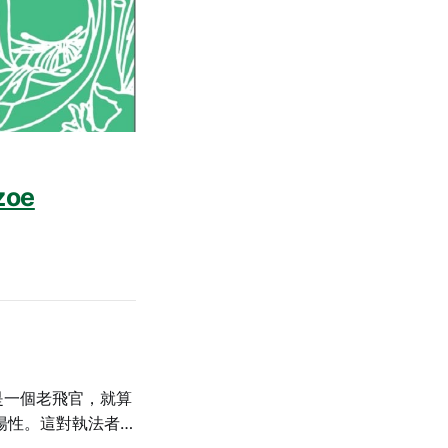
zoe
是一個老飛官，就算
陽性。這對執法者和
在「high」；又