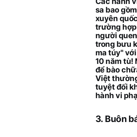
Các hành vi
sa bao gồm
xuyên quốc 
trường hợp 
người quen
trong bưu k
ma túy" với
10 năm tù! 
để bào chữ
Việt thường
tuyệt đối 
hành vi phạ
3. Buôn bá