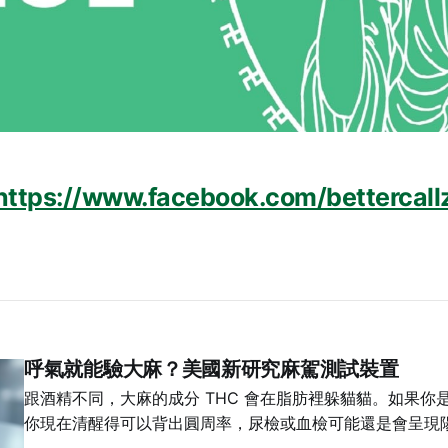
https://www.facebook.com/bettercall
呼氣就能驗大麻？美國新研究麻駕測試裝置
跟酒精不同，大麻的成分 THC 會在脂肪裡躲貓貓。如果你
你現在清醒得可以背出圓周率，尿檢或血檢可能還是會呈現
使用者來說，都是一件麻煩的事情：警察不知道你現在是不是正