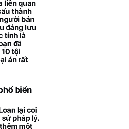
a liên quan
 cấu thành
i người bán
ều đáng lưu
 tính là
 bạn đã
 10 tội
ại án rất
 phổ biến
oan lại coi
 sử pháp lý.
h thêm một