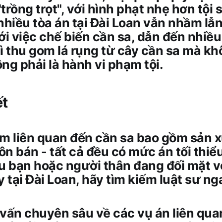
"trồng trọt", với hình phạt nhẹ hơn tội 
nhiều tòa án tại Đài Loan vẫn nhầm lẫn
ới việc chế biến cần sa, dẫn đến nhiều 
 vì thu gom lá rụng từ cây cần sa mà kh
ng phải là hành vi phạm tội.
ết
m liên quan đến cần sa bao gồm sản x
n bán - tất cả đều có mức án tối thiể
ếu bạn hoặc người thân đang đối mặt 
y tại Đài Loan, hãy tìm kiếm luật sư ng
 vấn chuyên sâu về các vụ án liên qua