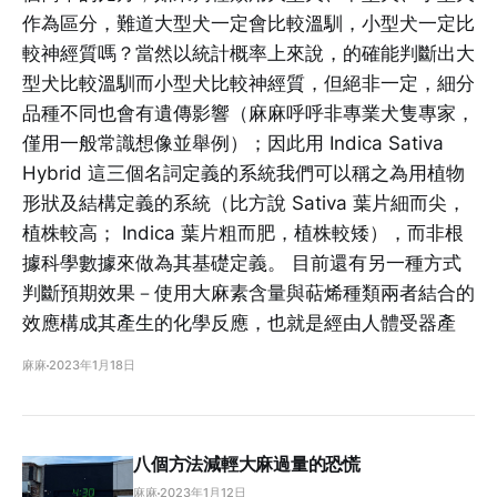
作為區分，難道大型犬一定會比較溫馴，小型犬一定比
較神經質嗎？當然以統計概率上來說，的確能判斷出大
型犬比較溫馴而小型犬比較神經質，但絕非一定，細分
品種不同也會有遺傳影響（麻麻呼呼非專業犬隻專家，
僅用一般常識想像並舉例）；因此用 Indica Sativa
Hybrid 這三個名詞定義的系統我們可以稱之為用植物
形狀及結構定義的系統（比方說 Sativa 葉片細而尖，
植株較高； Indica 葉片粗而肥，植株較矮），而非根
據科學數據來做為其基礎定義。 目前還有另一種方式
判斷預期效果－使用大麻素含量與萜烯種類兩者結合的
效應構成其產生的化學反應，也就是經由人體受器產
麻麻
2023年1月18日
八個方法減輕大麻過量的恐慌
麻麻
2023年1月12日