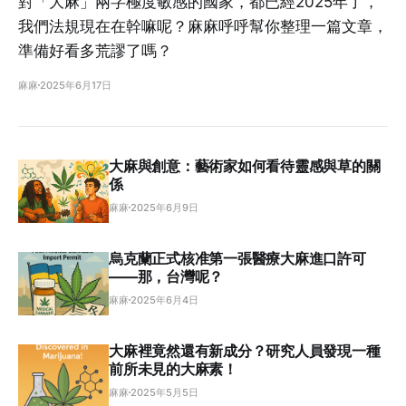
對「大麻」兩字極度敏感的國家，都已經2025年了，
我們法規現在在幹嘛呢？麻麻呼呼幫你整理一篇文章，
準備好看多荒謬了嗎？
麻麻
2025年6月17日
大麻與創意：藝術家如何看待靈感與草的關
係
麻麻
2025年6月9日
烏克蘭正式核准第一張醫療大麻進口許可
——那，台灣呢？
麻麻
2025年6月4日
大麻裡竟然還有新成分？研究人員發現一種
前所未見的大麻素！
麻麻
2025年5月5日