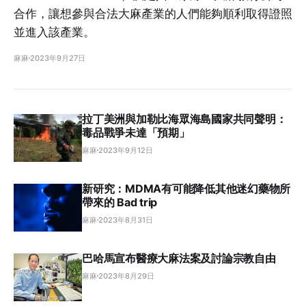
合作，讓想參與合法大麻產業的人們能夠順利取得證照
並進入該產業。
麻麻
2023年9月27日
拉丁美洲與加勒比海眾海島國家共同聲明：
毒品戰爭未達「預期」
麻麻
2023年9月12日
新研究：MDMA有可能降低其他迷幻藥物所
帶來的 Bad trip
麻麻
2023年8月31日
巴哈馬宣布醫療大麻法案及討論宗教自由
麻麻
2023年8月29日