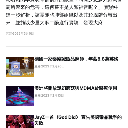
菸所帶來的危害，這何嘗不是人類福音呢？」 實驗中
進一步解析，該團隊將肺部組織以及其粒腺體分離出
來，並施以少量大麻二酚進行實驗，發現大麻
麻麻
2023年3月6日
德國一家藥廠誠徵品麻師，年薪8.8萬英鎊
麻麻
2023年2月20日
澳洲將開放迷幻蘑菇與MDMA於醫療使用
麻麻
2023年2月13日
JayZ一首《God Did》 宣告美國毒品戰爭的
失敗