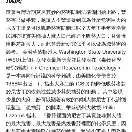
隨著台灣近期莫名其妙的菸害防制法準備開始上路，禁
菸害只做半套，越讓人不禁懷疑到底為什麼危害巨大的
尼古丁還是可以戰勝菸害防制法呢？去年下半年蓋洛普
民調亦證實美國抽大麻人口已經追平吸菸人口，且會慢
慢將差距拉大，而此篇最新研究似乎可以做為減菸害的
參考。 美國華盛頓州大 Washington State University
(WSU)上個月底發表最新研究並且發表在《毒物化學
研究雜誌》( < Chemical Research in Toxicology >
是一本經同行評議的科學雜誌，由美國化學學會於
1988年出版。)，指出大麻二酚 (CBD) 能降低吸菸者對
於尼古丁的依賴性並減少其想抽菸的衝動， 其中發現
少量的大麻二酚可以顯著有效的抑制人體尼古丁代謝循
環製造「想抽菸」的酵素。華盛頓州大教授 Philip
Lazarus 指出，「香菸裡面的尼古丁其實並非對人體
的最大危害，最大危害是燃燒香菸裡面的化學反應，因
此若藉由本實驗降低抽菸的數量，將減少更多人因為香