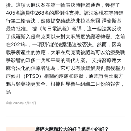
擾。這項大麻法案在第一輪表決時輕鬆通過，獲得了
405名議員中268名的壓倒性支持。該法案現在等待進
行第二輪表決，然後提交給總統弗拉基米爾·澤倫斯基
最終批准。 據《每日電訊報》報導，這一個法案反映
了俄羅斯入侵烏克蘭以來對大麻態度的顯著轉變。之前
在2021年，一項類似的法案迅速被否決。然而，因為
戰爭所產生的效應，大麻在烏克蘭被認為可以治療受戰
爭影響的眾多士兵和平民的替代方案。 支持醫療用大
麻合法化的倡導者認為，它可以有效緩解與創傷後壓力
症候群（PTSD）相關的疼痛和症狀，通常證明比處方
鴉片類藥物更安全。根據世界衛生組織二月份的報告，
烏
麻麻
2023年7月27日
磨碎大麻顆粒大的好？還是小的好？