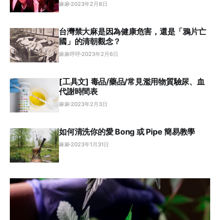
麻麻
2023年2月8日
台灣禁大麻是因為健康危害，還是「鴉片亡
國」的清朝觀念？
麻麻呼呼
2023年2月6日
[工具文] 毒品/藥品/常見濫用物質驗尿、血
代謝時間表
麻麻
2023年2月3日
如何清洗你的愛 Bong 或 Pipe 簡易教學
麻麻
2023年1月31日