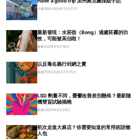
Have a good trip 加州奧克蘭採菇手記
大麻律師
2025年12月17日
最新發現：水菸壺（Bong）過濾菸霧的功
效，可能被高估啦！
麻麻
2025年9月16日
以反毒名義行封網之實
麻麻呼呼
2025年7月15日
LSD 劑量不同，憂鬱改善差別懸殊？最新隨
機雙盲試驗揭曉
麻麻
2025年6月24日
初次走進大麻店？你需要知道的常用術語懶
人包