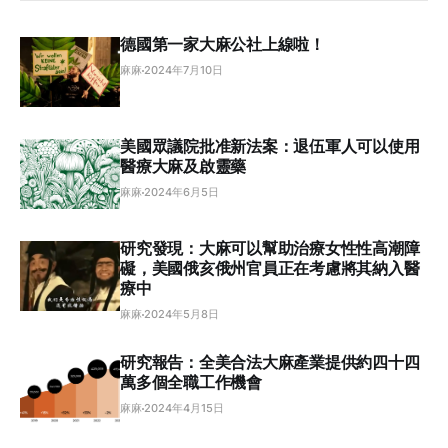
德國第一家大麻公社上線啦！
麻麻
2024年7月10日
美國眾議院批准新法案：退伍軍人可以使用
醫療大麻及啟靈藥
麻麻
2024年6月5日
研究發現：大麻可以幫助治療女性性高潮障
礙，美國俄亥俄州官員正在考慮將其納入醫
療中
麻麻
2024年5月8日
研究報告：全美合法大麻產業提供約四十四
萬多個全職工作機會
麻麻
2024年4月15日