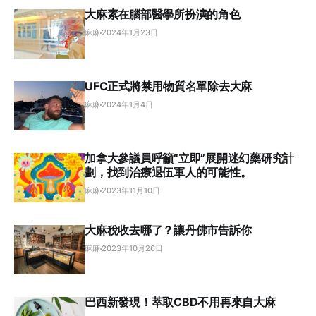
大麻素在腦部醫學所扮演的角色
麻麻
2024年1月23日
UFC正式將禁用物質名單除去大麻
麻麻
2024年1月4日
加拿大參議員呼籲“立即”展開迷幻藥研究計
劃，找到治療退伍軍人的可能性。
麻麻
2023年11月10日
大麻稅收去哪了？讓丹佛市告訴你
麻麻
2023年10月26日
巴西新發現！萃取CBD不用再來自大麻