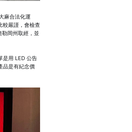
動大麻合法化運
比較嚴謹，會檢查
奧勒岡州取經，並
用 LED 公告
產品是有紀念價