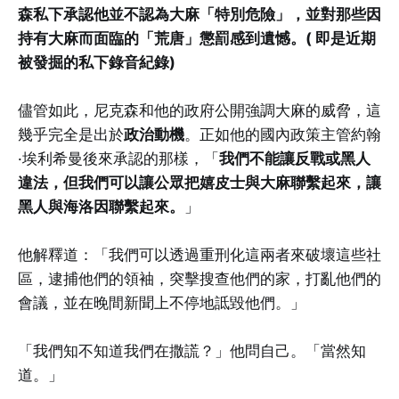
森私下承認他並不認為大麻「特別危險」，並對那些因
持有大麻而面臨的「荒唐」懲罰感到遺憾。( 即是近期
被發掘的私下錄音紀錄)
儘管如此，尼克森和他的政府公開強調大麻的威脅，這
幾乎完全是出於
政治動機
。正如他的國內政策主管約翰
·埃利希曼後來承認的那樣，「
我們不能讓反戰或黑人
違法，但我們可以讓公眾把嬉皮士與大麻聯繫起來，讓
黑人與海洛因聯繫起來。
」
他解釋道：「我們可以透過重刑化這兩者來破壞這些社
區，逮捕他們的領袖，突擊搜查他們的家，打亂他們的
會議，並在晚間新聞上不停地詆毀他們。」
「我們知不知道我們在撒謊？」他問自己。「當然知
道。」