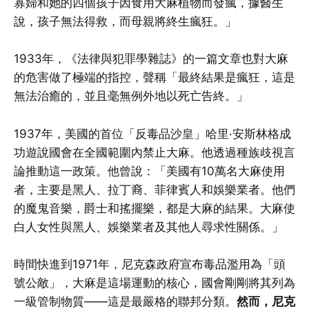
寡婦和她的四個孩子因食用大麻植物而發瘋，據醫生
說，孩子無法得救，而母親將終生瘋狂。」
1933年，《法律與犯罪學雜誌》的一篇文章也對大麻
的危害做了極端的指控，聲稱「最終結果是瘋狂，這是
無法治癒的，並且毫無例外地以死亡告終。」
1937年，美國的首位「反毒品沙皇」哈里·安斯林格成
功遊說國會在全國範圍內禁止大麻。他透過種族歧視言
論推動這一政策。他曾說：「美國有10萬名大麻使用
者，主要是黑人、拉丁裔、菲律賓人和娛樂業者。他們
的魔鬼音樂，爵士和搖擺樂，都是大麻的結果。大麻使
白人女性與黑人、娛樂業者及其他人尋求性關係。」
時間快進到1971年，尼克森政府宣布毒品濫用為「頭
號公敵」，大麻是這場運動的核心，國會剛剛將其列為
一級管制物質——這是最嚴格的聯邦分類。
然而，尼克