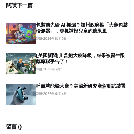
閱讀下一篇
包裝前先給 AI 抓漏？加州政府推「大麻包裝
檢測器」，專抓誘拐兒童的糖果風！
麻麻
2026年6月10日
[美國新聞]川普把大麻降級，結果被醫生跟
藥廠聯手告了！
麻麻
2026年6月2日
呼氣就能驗大麻？美國新研究麻駕測試裝置
麻麻
2026年4月14日
留言 (
)