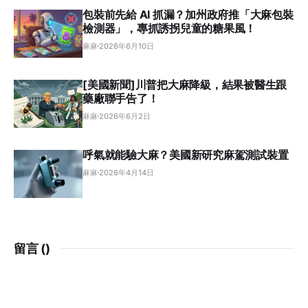
包裝前先給 AI 抓漏？加州政府推「大麻包裝
檢測器」，專抓誘拐兒童的糖果風！
麻麻
2026年6月10日
[美國新聞]川普把大麻降級，結果被醫生跟
藥廠聯手告了！
麻麻
2026年6月2日
呼氣就能驗大麻？美國新研究麻駕測試裝置
麻麻
2026年4月14日
留言 (
)